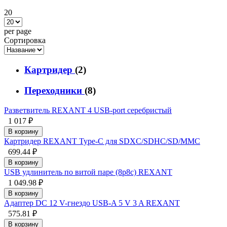
20
per page
Сортировка
Картридер
(2)
Переходники
(8)
Разветвитель REXANT 4 USB-port серебристый
1 017 ₽
В корзину
Картридер REXANT Type-C для SDXC/SDHC/SD/MMC
699.44 ₽
В корзину
USB удлинитель по витой паре (8p8c) REXANT
1 049.98 ₽
В корзину
Адаптер DC 12 V-гнездо USB-A 5 V 3 A REXANT
575.81 ₽
В корзину