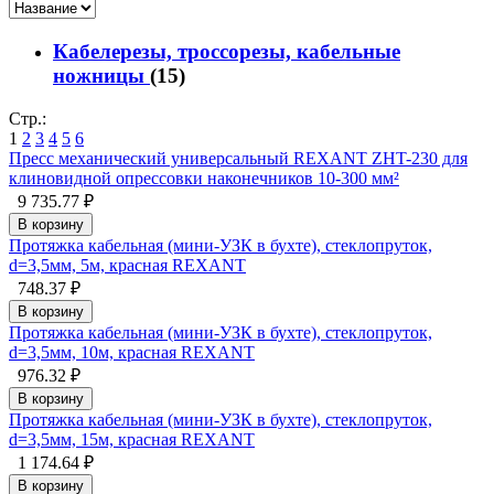
Кабелерезы, троссорезы, кабельные
ножницы
(15)
Стр.:
1
2
3
4
5
6
Пресс механический универсальный REXANT ZHT-230 для
клиновидной опрессовки наконечников 10-300 мм²
9 735.77 ₽
В корзину
Протяжка кабельная (мини-УЗК в бухте), стеклопруток,
d=3,5мм, 5м, красная REXANT
748.37 ₽
В корзину
Протяжка кабельная (мини-УЗК в бухте), стеклопруток,
d=3,5мм, 10м, красная REXANT
976.32 ₽
В корзину
Протяжка кабельная (мини-УЗК в бухте), стеклопруток,
d=3,5мм, 15м, красная REXANT
1 174.64 ₽
В корзину