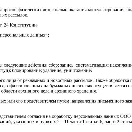
апросов физических лиц с целью оказания консультирования; ан
ных рассылок.
т. 24 Конституции
О персональных данных»;
 следующие действия: сбор; запись; систематизация; накопление
ступ); блокирование; удаление; уничтожение.
ого лица от рекламных и новостных рассылок. Также обработка
х, зафиксированных на бумажных носителях осуществляется со
области архивного дела и архивного хранения.
ных или его представителем путем направления письменного за
представителем согласия на обработку персональных данных ОО
ний, указанных в пунктах 2 – 11 части 1 статьи 6, части 2 стат