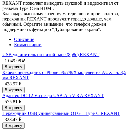
REXANT позволяет выводить звуковой и видеосигнал от
разъема Type-C на HDMI.
Благодаря высокому качеству материалов и производства,
переходник REXANT прослужит гораздо дольше, чем
обычный. Обратите внимание, что телефон должен
поддерживать функцию "Дублирование экрана".
Описание
Комментарии
USB удлинитель по витой паре (8p8c) REXANT
1 049.98 ₽
В корзину
Кабель переходник с iPhone 5/6/7/8/X моделей на AUX гн. 3,5
мм REXANT
428.97 ₽
В корзину
Адаптер DC 12 V-гнездо USB-A 5 V 3 A REXANT
575.81 ₽
В корзину
Переходник USB универсальный OTG – Type-C REXANT
328.47 ₽
В корзину