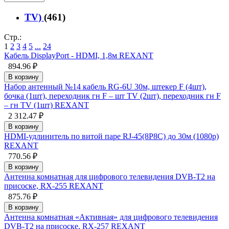
TV)
(461)
Стр.:
1
2
3
4
5
...
24
Кабель DisplayPort - HDMI, 1,8м REXANT
894.96 ₽
В корзину
Набор антенный №14 кабель RG-6U 30м, штекер F (4шт),
бочка (1шт), переходник гн F – шт TV (2шт), переходник гн F
– гн TV (1шт) REXANT
2 312.47 ₽
В корзину
HDMI-удлинитель по витой паре RJ-45(8P8C) до 30м (1080p)
REXANT
770.56 ₽
В корзину
Антенна комнатная для цифрового телевидения DVB-T2 на
присоске, RX-255 REXANT
875.76 ₽
В корзину
Антенна комнатная «Активная» для цифрового телевидения
DVB-T2 на присоске, RX-257 REXANT