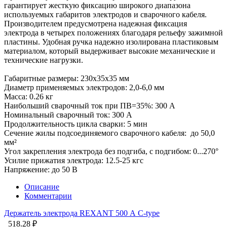
гарантирует жесткую фиксацию широкого диапазона
используемых габаритов электродов и сварочного кабеля.
Производителем предусмотрена надежная фиксация
электрода в четырех положениях благодаря рельефу зажимной
пластины. Удобная ручка надежно изолирована пластиковым
материалом, который выдерживает высокие механические и
технические нагрузки.
Габаритные размеры: 230x35x35 мм
Диаметр применяемых электродов: 2,0-6,0 мм
Масса: 0.26 кг
Наибольший сварочный ток при ПВ=35%: 300 А
Номинальный сварочный ток: 300 А
Продолжительность цикла сварки: 5 мин
Сечение жилы подсоединяемого сварочного кабеля: до 50,0
мм²
Угол закрепления электрода без подгиба, с подгибом: 0...270°
Усилие прижатия электрода: 12.5-25 кгс
Напряжение: до 50 В
Описание
Комментарии
Держатель электрода REXANT 500 А С-type
518.28 ₽