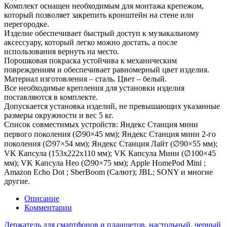
Комплект оснащен необходимым для монтажа крепежом,
который позволяет закрепить кронштейн на стене или
перегородке.
Изделие обеспечивает быстрый доступ к музыкальному
аксессуару, который легко можно достать, а после
использования вернуть на место.
Порошковая покраска устойчива к механическим
повреждениям и обеспечивает равномерный цвет изделия.
Материал изготовления – сталь. Цвет – белый.
Все необходимые крепления для установки изделия
поставляются в комплекте.
Допускается установка изделий, не превышающих указанные
размеры окружности и вес 5 кг.
Список совместимых устройств: Яндекс Станция мини
первого поколения (∅90×45 мм); Яндекс Станция мини 2-го
поколения (∅97×54 мм); Яндекс Станция Лайт (∅90×55 мм);
VK Капсула (153х222х110 мм); VK Капсула Мини (∅100×45
мм); VK Капсула Нео (∅90×75 мм); Apple HomePod Mini ;
Amazon Echo Dot ; SberBoom (Салют); JBL; SONY и многие
другие.
Описание
Комментарии
Держатель для смартфонов и планшетов, настольный, черный