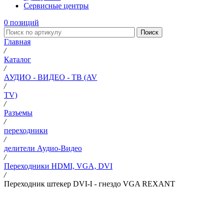
Сервисные центры
0
позиций
Поиск
Главная
/
Каталог
/
АУДИО - ВИДЕО - ТВ (AV
/
TV)
/
Разъемы
/
переходники
/
делители Аудио-Видео
/
Переходники HDMI, VGA, DVI
/
Переходник штекер DVI-I - гнездо VGA REXANT