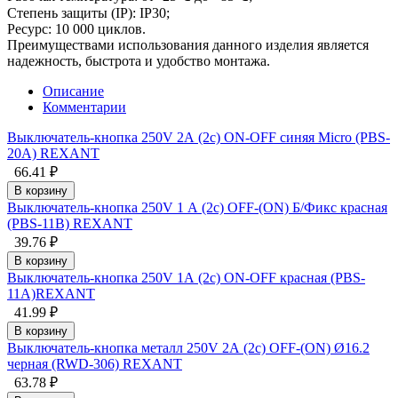
Степень защиты (IP): IP30;
Ресурс: 10 000 циклов.
Преимуществами использования данного изделия является
надежность, быстрота и удобство монтажа.
Описание
Комментарии
Выключатель-кнопка 250V 2А (2с) ON-OFF синяя Micro (PBS-
20А) REXANT
66.41 ₽
В корзину
Выключатель-кнопка 250V 1 А (2с) OFF-(ON) Б/Фикс красная
(PBS-11В) REXANT
39.76 ₽
В корзину
Выключатель-кнопка 250V 1А (2с) ON-OFF красная (PBS-
11А)REXANT
41.99 ₽
В корзину
Выключатель-кнопка металл 250V 2А (2с) OFF-(ON) Ø16.2
черная (RWD-306) REXANT
63.78 ₽