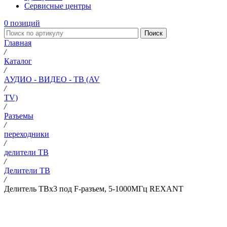
Сервисные центры
0
позиций
Поиск
Главная
/
Каталог
/
АУДИО - ВИДЕО - ТВ (AV
/
TV)
/
Разъемы
/
переходники
/
делители ТВ
/
Делители ТВ
/
Делитель ТВх3 под F-разъем, 5-1000МГц REXANT