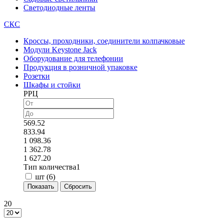
Светодиодные ленты
СКС
Кроссы, проходники, соединители колпачковые
Модули Keystone Jack
Оборудование для телефонии
Продукция в розничной упаковке
Розетки
Шкафы и стойки
РРЦ
569.52
833.94
1 098.36
1 362.78
1 627.20
Тип количества1
шт (
6
)
20